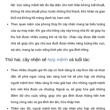
liệt. Sức sống mãnh liệt đó đại diện cho tinh thần không bất khuất,
không hề chịu khuất phục trước những thử thách, khó khăn và gian
khổ mà không hề màng danh lợi, ham vinh.
Theo quan niệm của phong thủy thì cây nhện mang lại biểu tượng
của sự may mắn. Khi gia chủ trồng cây này trong nhà thì sẽ giúp họ
thu hút được nhiều vượng khí và tài lộc. Chậu cây được đặt trước
nhà sẽ giúp cho gia chủ xua đuổi được nhiều năng lượng tiêu cực,
xủi xẻo, mang lại cuộc sống bình yên cho gia đình trồng.
Thứ hai, cây nhện sẽ
hợp mệnh
và tuổi tác:
Theo nhiều chuyên gia thì cây có hình dáng lá cây thon dài và nhọn
dần về phía ngọn cùng sắc vàng tươi trẻ sẽ phù hợp với những
người mệnh kim. Màu vàng là màu giải hạn cho những người mệnh
kim nên khá được ưa chuộng. Ngoài ra, sẽ giúp hóa giải những
điềm dữ cho cuộc sống, giúp cho gia đình được thăng tiến hơn
trong công việc và gia đình êm ấm, hòa nhập hơn.
Thêm vào đó, ngoài mệnh kim thì cây nhện phù hợp với những