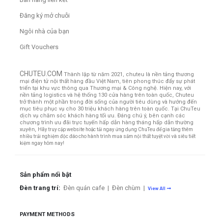
Đăng ký mở chuỗi
Ngôi nhà của bạn
Gift Vouchers
CHUTEU.COM
Thành lập từ năm 2021, chuteu là nền tảng thương
mại điện tử nội thất hàng đầu Việt Nam, tiên phong thúc đẩy sự phát
triển tại khu vực thông qua Thương mại & Công nghệ. Hiện nay, với
nền tảng logistics và hệ thống 130 cửa hàng trên toàn quốc, Chuteu
trở thành một phần trong đời sống của người tiêu dùng và hướng đến
mục tiêu phục vụ cho 30 triệu khách hàng trên toàn quốc.
Tại ChuTeu
dịch vụ chăm sóc khách hàng tối ưu. Đáng chú ý, bên cạnh các
chương trình ưu đãi trực tuyến hấp dẫn hàng tháng hấp dẫn thường
xuyên,
Hãy truy cập website hoặc tải ngay ứng dụng ChuTeu để gia tăng thêm
nhiều trải nghiệm độc đáo cho hành trình mua sắm nội thất tuyệt vời và siêu tiết
kiệm ngay hôm nay!
Sản phẩm nổi bật
Đèn trang trí:
Đèn quán cafe
|
Đèn chùm
|
View All
PAYMENT METHODS