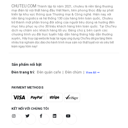
CHUTEU.COM
Thành lập từ năm 2021, chuteu là nền tảng thương
mại điện tử nội thất hàng đầu Việt Nam, tiên phong thúc đẩy sự phát
triển tại khu vực thông qua Thương mại & Công nghệ. Hiện nay, với
nền tảng logistics và hệ thống 130 cửa hàng trên toàn quốc, Chuteu
trở thành một phần trong đời sống của người tiêu dùng và hướng đến
mục tiêu phục vụ cho 30 triệu khách hàng trên toàn quốc.
Tại ChuTeu
dịch vụ chăm sóc khách hàng tối ưu. Đáng chú ý, bên cạnh các
chương trình ưu đãi trực tuyến hấp dẫn hàng tháng hấp dẫn thường
xuyên,
Hãy truy cập website hoặc tải ngay ứng dụng ChuTeu để gia tăng thêm
nhiều trải nghiệm độc đáo cho hành trình mua sắm nội thất tuyệt vời và siêu tiết
kiệm ngay hôm nay!
Sản phẩm nổi bật
Đèn trang trí:
Đèn quán cafe
|
Đèn chùm
|
View All
PAYMENT METHODS
KẾT NỐI VỚI CHÚNG TÔI