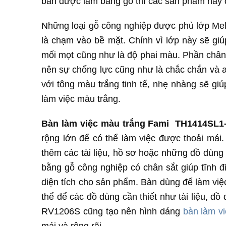
bàn được làm bằng gỗ thì các sản phẩm này đ
Những loại gỗ công nghiệp được phủ lớp Mel
là chạm vào bề mặt. Chính vì lớp này sẽ gi
mối mọt cũng như là độ phai màu. Phần chân 
nên sự chống lực cũng như là chắc chắn và a
với tông màu trắng tinh tế, nhẹ nhàng sẽ gi
làm việc màu trắng.
Bàn làm việc màu trắng Fami TH1414SL1
rộng lớn để có thể làm việc được thoải mái
thêm các tài liệu, hồ sơ hoặc những đồ dùng
bằng gỗ công nghiệp có chân sắt giúp tĩnh đ
diện tích cho sản phẩm. Bàn dùng để làm việ
thể để các đồ dùng cần thiết như tài liệu, 
RV1206S cũng tạo nên hình dáng
bàn làm v