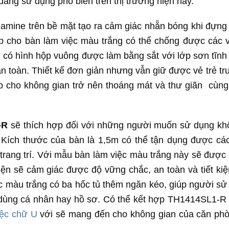
ang sử dụng phổ biến trên thị trường hiện nay.
amine trên bề mặt tạo ra cảm giác nhẵn bóng khi đựng
úp cho bàn làm việc màu trắng có thể chống được các v
có hình hộp vuông được làm bằng sắt với lớp sơn tĩnh 
n toàn. Thiết kế đơn giản nhưng vẫn giữ được vẻ trẻ tr
úp cho không gian trở nên thoáng mát và thư giãn cùng
-R
sẽ thích hợp đối với những người muốn sử dụng kh
. Kích thước của bàn là 1,5m có thể tận dụng được cá
 trang trí. Với mẫu bàn làm việc màu trắng này sẽ được
iện sẽ cảm giác được độ vững chắc, an toàn và tiết kiệ
c màu trắng có ba hốc tủ thêm ngăn kéo, giúp người sử
đồ dùng cá nhân hay hồ sơ. Có thể kết hợp TH1414SL1-R
iệc chữ U
với sẽ mang đến cho không gian của căn phò