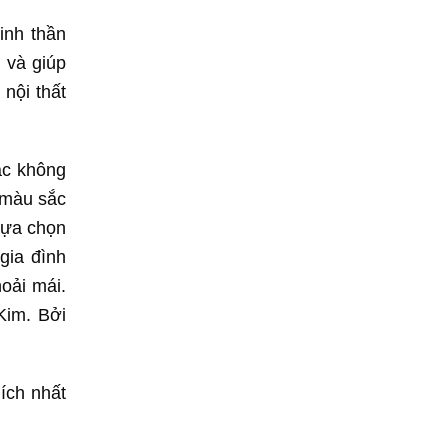
inh thần
h và giúp
nội thất
ác không
 màu sắc
lựa chọn
gia đình
oải mái.
Kim. Bởi
ích nhất