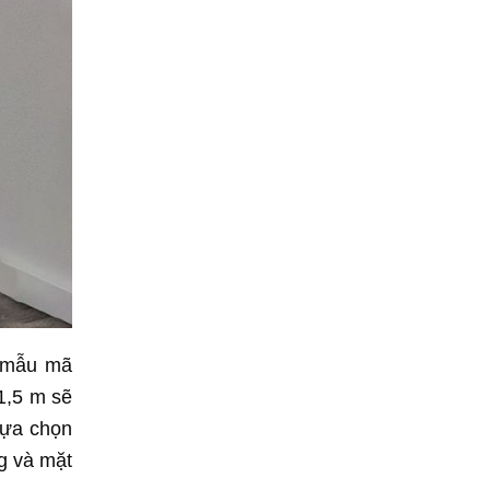
c mẫu mã
 1,5 m sẽ
lựa chọn
g và mặt