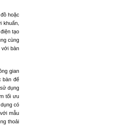
 đồ hoặc
i khuẩn,
điện tạo
ung cùng
 với bàn
ông gian
c bàn để
 sử dụng
m tối ưu
 dụng có
 với mẫu
ng thoải