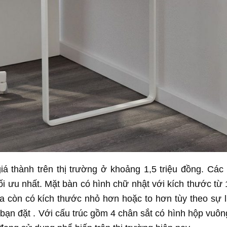
iá thành trên thị trường ở khoảng 1,5 triệu đồng. Cá
 tối ưu nhất. Mặt bàn có hình chữ nhật với kích thước từ
ra còn có kích thước nhỏ hơn hoặc to hơn tùy theo sự 
bạn đặt . Với cấu trúc gồm 4 chân sắt có hình hộp vuôn