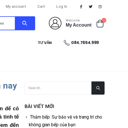
My account
Cart
Log In
Welcome
My Account
084.7654.999
TƯ VẤN
n nay
BÀI VIẾT MỚI
ạn để có
 tinh tế
Thảm bếp: Sự bảo vệ và trang trí cho
không gian bếp của bạn
 đem đến