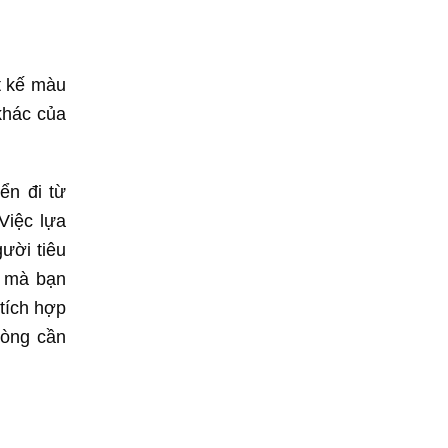
t kế màu
khác của
ển đi từ
Việc lựa
ười tiêu
g mà bạn
 tích hợp
hòng cần