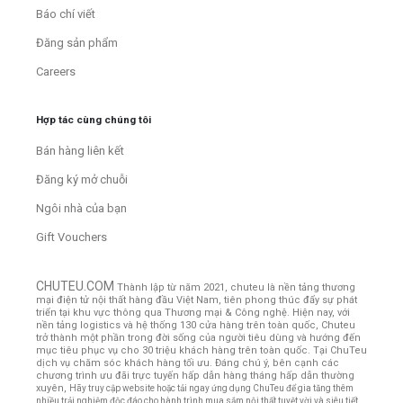
Báo chí viết
Đăng sản phẩm
Careers
Hợp tác cùng chúng tôi
Bán hàng liên kết
Đăng ký mở chuỗi
Ngôi nhà của bạn
Gift Vouchers
CHUTEU.COM
Thành lập từ năm 2021, chuteu là nền tảng thương
mại điện tử nội thất hàng đầu Việt Nam, tiên phong thúc đẩy sự phát
triển tại khu vực thông qua Thương mại & Công nghệ. Hiện nay, với
nền tảng logistics và hệ thống 130 cửa hàng trên toàn quốc, Chuteu
trở thành một phần trong đời sống của người tiêu dùng và hướng đến
mục tiêu phục vụ cho 30 triệu khách hàng trên toàn quốc.
Tại ChuTeu
dịch vụ chăm sóc khách hàng tối ưu. Đáng chú ý, bên cạnh các
chương trình ưu đãi trực tuyến hấp dẫn hàng tháng hấp dẫn thường
xuyên,
Hãy truy cập website hoặc tải ngay ứng dụng ChuTeu để gia tăng thêm
nhiều trải nghiệm độc đáo cho hành trình mua sắm nội thất tuyệt vời và siêu tiết