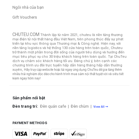
Ngôi nhà của bạn
Gift Vouchers
CHUTEU.COM
Thành lập từ năm 2021, chuteu là nền tảng thương
mại điện tử nội thất hàng đầu Việt Nam, tiên phong thúc đẩy sự phát
triển tại khu vực thông qua Thương mại & Công nghệ. Hiện nay, với
nền tảng logistics và hệ thống 130 cửa hàng trên toàn quốc, Chuteu
trở thành một phần trong đời sống của người tiêu dùng và hướng đến
mục tiêu phục vụ cho 30 triệu khách hàng trên toàn quốc.
Tại ChuTeu
dịch vụ chăm sóc khách hàng tối ưu. Đáng chú ý, bên cạnh các
chương trình ưu đãi trực tuyến hấp dẫn hàng tháng hấp dẫn thường
xuyên,
Hãy truy cập website hoặc tải ngay ứng dụng ChuTeu để gia tăng thêm
nhiều trải nghiệm độc đáo cho hành trình mua sắm nội thất tuyệt vời và siêu tiết
kiệm ngay hôm nay!
Sản phẩm nổi bật
Đèn trang trí:
Đèn quán cafe
|
Đèn chùm
|
View All
PAYMENT METHODS