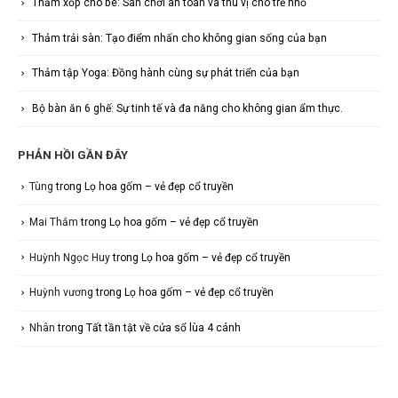
Thảm xốp cho bé: Sân chơi an toàn và thú vị cho trẻ nhỏ
Thảm trải sàn: Tạo điểm nhấn cho không gian sống của bạn
Thảm tập Yoga: Đồng hành cùng sự phát triển của bạn
Bộ bàn ăn 6 ghế: Sự tinh tế và đa năng cho không gian ẩm thực.
PHẢN HỒI GẦN ĐÂY
Tùng
trong
Lọ hoa gốm – vẻ đẹp cổ truyền
Mai Thắm
trong
Lọ hoa gốm – vẻ đẹp cổ truyền
Huỳnh Ngọc Huy
trong
Lọ hoa gốm – vẻ đẹp cổ truyền
Huỳnh vương
trong
Lọ hoa gốm – vẻ đẹp cổ truyền
Nhân
trong
Tất tần tật về cửa sổ lùa 4 cánh