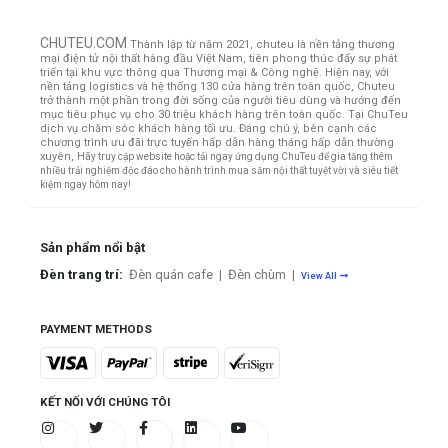
CHUTEU.COM
Thành lập từ năm 2021, chuteu là nền tảng thương
mại điện tử nội thất hàng đầu Việt Nam, tiên phong thúc đẩy sự phát
triển tại khu vực thông qua Thương mại & Công nghệ. Hiện nay, với
nền tảng logistics và hệ thống 130 cửa hàng trên toàn quốc, Chuteu
trở thành một phần trong đời sống của người tiêu dùng và hướng đến
mục tiêu phục vụ cho 30 triệu khách hàng trên toàn quốc.
Tại ChuTeu
dịch vụ chăm sóc khách hàng tối ưu. Đáng chú ý, bên cạnh các
chương trình ưu đãi trực tuyến hấp dẫn hàng tháng hấp dẫn thường
xuyên,
Hãy truy cập website hoặc tải ngay ứng dụng ChuTeu để gia tăng thêm
nhiều trải nghiệm độc đáo cho hành trình mua sắm nội thất tuyệt vời và siêu tiết
kiệm ngay hôm nay!
Sản phẩm nổi bật
Đèn trang trí:
Đèn quán cafe
|
Đèn chùm
|
View All
PAYMENT METHODS
KẾT NỐI VỚI CHÚNG TÔI