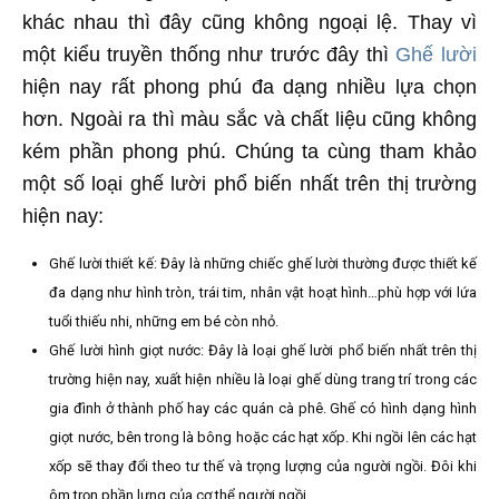
khác nhau thì đây cũng không ngoại lệ. Thay vì
một kiểu truyền thống như trước đây thì
Ghế lười
hiện nay rất phong phú đa dạng nhiều lựa chọn
hơn. Ngoài ra thì màu sắc và chất liệu cũng không
kém phần phong phú. Chúng ta cùng tham khảo
một số loại ghế lười phổ biến nhất trên thị trường
hiện nay:
Ghế lười thiết kế: Đây là những chiếc ghế lười thường được thiết kế
đa dạng như hình tròn, trái tim, nhân vật hoạt hình…phù hợp với lứa
tuổi thiếu nhi, những em bé còn nhỏ.
Ghế lười hình giọt nước: Đây là loại ghế lười phổ biến nhất trên thị
trường hiện nay, xuất hiện nhiều là loại ghế dùng trang trí trong các
gia đình ở thành phố hay các quán cà phê. Ghế có hình dạng hình
giọt nước, bên trong là bông hoặc các hạt xốp. Khi ngồi lên các hạt
xốp sẽ thay đổi theo tư thế và trọng lượng của người ngồi. Đôi khi
ôm trọn phần lưng của cơ thể người ngồi.