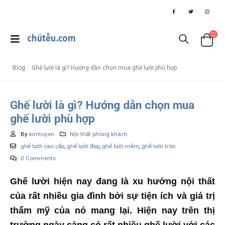
Blog
Ghế lười là gì? Hướng dẫn chọn mua ghế lười phù hợp
Ghế lười là gì? Hướng dẫn chọn mua
ghế lười phù hợp
By
kimtuyen
Nội thất phòng khách
ghế lười cao cấp
,
ghế lười đẹp
,
ghế lười mềm
,
ghế lười tròn
0 Comments
Ghế lười hiện nay đang là xu hướng nội thất
của rất nhiều gia đình bởi sự tiện ích và giá trị
thẩm mỹ của nó mang lại. Hiện nay trên thị