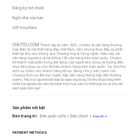
Đăng ký mở chuỗi
Ngôi nhà của bạn
Gift Vouchers
CHUTEU.COM
Thành lập từ năm 2021, chuteu là nền tảng thương
mại điện tử nội thất hàng đầu Việt Nam, tiên phong thúc đẩy sự phát
triển tại khu vực thông qua Thương mại & Công nghệ. Hiện nay, với
nền tảng logistics và hệ thống 130 cửa hàng trên toàn quốc, Chuteu
trở thành một phần trong đời sống của người tiêu dùng và hướng đến
mục tiêu phục vụ cho 30 triệu khách hàng trên toàn quốc.
Tại ChuTeu
dịch vụ chăm sóc khách hàng tối ưu. Đáng chú ý, bên cạnh các
chương trình ưu đãi trực tuyến hấp dẫn hàng tháng hấp dẫn thường
xuyên,
Hãy truy cập website hoặc tải ngay ứng dụng ChuTeu để gia tăng thêm
nhiều trải nghiệm độc đáo cho hành trình mua sắm nội thất tuyệt vời và siêu tiết
kiệm ngay hôm nay!
Sản phẩm nổi bật
Đèn trang trí:
Đèn quán cafe
|
Đèn chùm
|
View All
PAYMENT METHODS