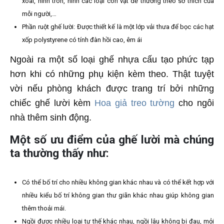
xoài, hình tròn, hình các loại con vật dễ thương theo sở thích của
mỗi người,…
Phần ruột ghế lười: Được thiết kế là một lớp vải thưa để bọc các hạt
xốp polystyrene có tính đàn hồi cao, êm ái
Ngoài ra một số loại ghế nhựa cấu tạo phức tạp
hơn khi có những phụ kiện kèm theo. Thật tuyệt
vời nếu phòng khách được trang trí bởi những
chiếc ghế lười kèm
Hoa giả treo tường
cho ngôi
nhà thêm sinh động.
Một số ưu điểm của ghế lười mà chúng
ta thường thấy như:
Có thể bố trí cho nhiều không gian khác nhau và có thể kết hợp với
nhiều kiểu bố trí không gian thư giãn khác nhau giúp không gian
thêm thoải mái.
Ngồi được nhiều loại tư thế khác nhau, ngồi lâu không bị đau, mỏi