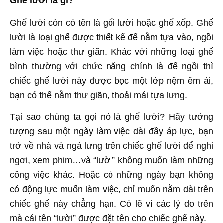
Ghế lười là gì?
Ghế lười còn có tên là gối lười hoặc ghế xốp. Ghế
lười là loại ghế được thiết kế để nằm tựa vào, ngồi
làm việc hoặc thư giãn. Khác với những loại ghế
bình thường với chức năng chính là để ngồi thì
chiếc ghế lười này được bọc một lớp nệm êm ái,
bạn có thể nằm thư giãn, thoải mái tựa lưng.
Tại sao chúng ta gọi nó là ghế lười? Hãy tưởng
tượng sau một ngày làm việc dài đầy áp lực, bạn
trở về nhà và ngả lưng trên chiếc ghế lười để nghỉ
ngơi, xem phim…và “lười” không muốn làm những
công việc khác. Hoặc có những ngày bạn không
có động lực muốn làm việc, chỉ muốn nằm dài trên
chiếc ghế này chẳng hạn. Có lẽ vì các lý do trên
mà cái tên “lười” được đặt tên cho chiếc ghế này.