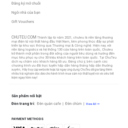
Đăng ký mở chuỗi
Ngôi nhà của bạn
Gift Vouchers
CHUTEU.COM
Thành lập từ năm 2021, chuteu là nền tảng thương
mại điện tử nội thất hàng đầu Việt Nam, tiên phong thúc đẩy sự phát
triển tại khu vực thông qua Thương mại & Công nghệ. Hiện nay, với
nền tảng logistics và hệ thống 130 cửa hàng trên toàn quốc, Chuteu
trở thành một phần trong đời sống của người tiêu dùng và hướng đến
mục tiêu phục vụ cho 30 triệu khách hàng trên toàn quốc.
Tại ChuTeu
dịch vụ chăm sóc khách hàng tối ưu. Đáng chú ý, bên cạnh các
chương trình ưu đãi trực tuyến hấp dẫn hàng tháng hấp dẫn thường
xuyên,
Hãy truy cập website hoặc tải ngay ứng dụng ChuTeu để gia tăng thêm
nhiều trải nghiệm độc đáo cho hành trình mua sắm nội thất tuyệt vời và siêu tiết
kiệm ngay hôm nay!
Sản phẩm nổi bật
Đèn trang trí:
Đèn quán cafe
|
Đèn chùm
|
View All
PAYMENT METHODS