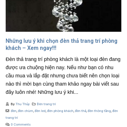
Những lưu ý khi chọn đèn thả trang trí phòng
khách – Xem ngay!!!
Đèn thả trang trí phòng khách là một loại đèn đang
được ưa chuộng hiện nay. Nếu như bạn có nhu
cầu mua và lắp đặt nhưng chưa biết nên chọn loại
nào thì mời bạn cùng tham khảo ngay bài viết sau
đây luôn nhé! Những lưu ý khi...
By
Thu Thủy
Đèn trang trí
đèn
,
đèn chùm
,
đèn led
,
đèn phòng khách
,
đèn thả
,
đèn thông tầng
,
đèn
trang trí
0 Comments