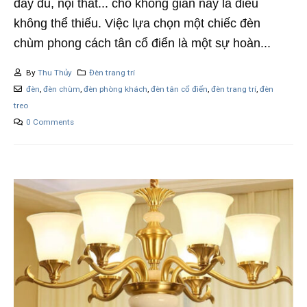
đầy đủ, nội thất... cho không gian này là điều
không thể thiếu. Việc lựa chọn một chiếc đèn
chùm phong cách tân cổ điển là một sự hoàn...
By
Thu Thủy
Đèn trang trí
đèn
,
đèn chùm
,
đèn phòng khách
,
đèn tân cổ điển
,
đèn trang trí
,
đèn
treo
0 Comments