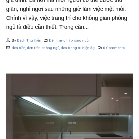
gia đình. Là nơi mà mọi người có thể được thư
giãn, nghỉ ngơi sau những giờ làm việc mệt mỏi.
Chính vì vậy, việc trang trí cho không gian phòng
ngủ là điều cần thiết. Trong căn...
By
Bạch Thu Hiền
Đèn trang trí phòng ngủ
đèn trần
,
đèn trần phòng ngủ
,
đèn trang trí hiện đại
0 Comments