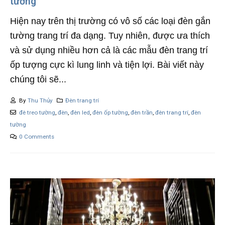
tường
Hiện nay trên thị trường có vô số các loại đèn gắn
tường trang trí đa dạng. Tuy nhiên, được ưa thích
và sử dụng nhiều hơn cả là các mẫu đèn trang trí
ốp tượng cực kì lung linh và tiện lợi. Bài viết này
chúng tôi sẽ...
By
Thu Thủy
Đèn trang trí
đè treo tường
,
đèn
,
đèn led
,
đèn ốp tường
,
đèn trần
,
đèn trang trí
,
đèn
tường
0 Comments