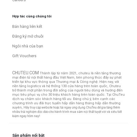
Hợp tác cùng chúng tôi
Bán hàng liên kết
Đăng ký mở chuỗi
Ngôi nhà của bạn
Gift Vouchers
CHUTEU.COM
Thành lập từ năm 2021, chuteu là nền tảng thương
mại điện tử nội thất hàng đầu Việt Nam, tiên phong thúc đẩy sự phát
triển tại khu vực thông qua Thương mại & Công nghệ. Hiện nay, với
nền tảng logistics và hệ thống 130 cửa hàng trên toàn quốc, Chuteu
trở thành một phần trong đời sống của người tiêu dùng và hướng đến
mục tiêu phục vụ cho 30 triệu khách hàng trên toàn quốc.
Tại ChuTeu
dịch vụ chăm sóc khách hàng tối ưu. Đáng chú ý, bên cạnh các
chương trình ưu đãi trực tuyến hấp dẫn hàng tháng hấp dẫn thường
xuyên,
Hãy truy cập website hoặc tải ngay ứng dụng ChuTeu để gia tăng thêm
nhiều trải nghiệm độc đáo cho hành trình mua sắm nội thất tuyệt vời và siêu tiết
kiệm ngay hôm nay!
Sản phẩm nổi bật