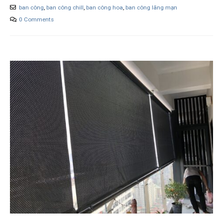
ban công
,
ban công chill
,
ban công hoa
,
ban công lãng mạn
0 Comments