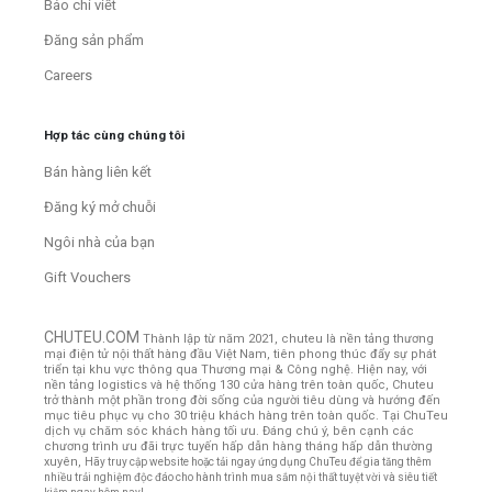
Báo chí viết
Đăng sản phẩm
Careers
Hợp tác cùng chúng tôi
Bán hàng liên kết
Đăng ký mở chuỗi
Ngôi nhà của bạn
Gift Vouchers
CHUTEU.COM
Thành lập từ năm 2021, chuteu là nền tảng thương
mại điện tử nội thất hàng đầu Việt Nam, tiên phong thúc đẩy sự phát
triển tại khu vực thông qua Thương mại & Công nghệ. Hiện nay, với
nền tảng logistics và hệ thống 130 cửa hàng trên toàn quốc, Chuteu
trở thành một phần trong đời sống của người tiêu dùng và hướng đến
mục tiêu phục vụ cho 30 triệu khách hàng trên toàn quốc.
Tại ChuTeu
dịch vụ chăm sóc khách hàng tối ưu. Đáng chú ý, bên cạnh các
chương trình ưu đãi trực tuyến hấp dẫn hàng tháng hấp dẫn thường
xuyên,
Hãy truy cập website hoặc tải ngay ứng dụng ChuTeu để gia tăng thêm
nhiều trải nghiệm độc đáo cho hành trình mua sắm nội thất tuyệt vời và siêu tiết