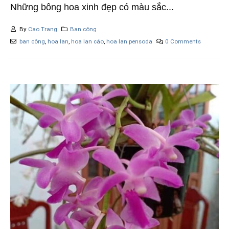
Những bông hoa xinh đẹp có màu sắc...
By
Cao Trang
Ban công
ban công
,
hoa lan
,
hoa lan cáo
,
hoa lan pensoda
0 Comments