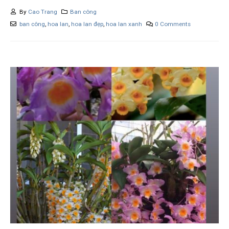
By
Cao Trang
Ban công
ban công
,
hoa lan
,
hoa lan đẹp
,
hoa lan xanh
0 Comments