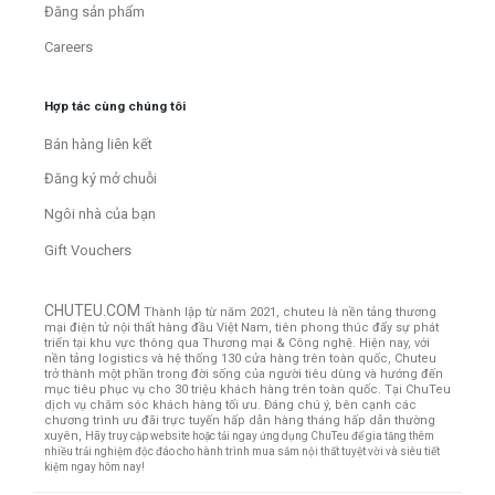
Đăng sản phẩm
Careers
Hợp tác cùng chúng tôi
Bán hàng liên kết
Đăng ký mở chuỗi
Ngôi nhà của bạn
Gift Vouchers
CHUTEU.COM
Thành lập từ năm 2021, chuteu là nền tảng thương
mại điện tử nội thất hàng đầu Việt Nam, tiên phong thúc đẩy sự phát
triển tại khu vực thông qua Thương mại & Công nghệ. Hiện nay, với
nền tảng logistics và hệ thống 130 cửa hàng trên toàn quốc, Chuteu
trở thành một phần trong đời sống của người tiêu dùng và hướng đến
mục tiêu phục vụ cho 30 triệu khách hàng trên toàn quốc.
Tại ChuTeu
dịch vụ chăm sóc khách hàng tối ưu. Đáng chú ý, bên cạnh các
chương trình ưu đãi trực tuyến hấp dẫn hàng tháng hấp dẫn thường
xuyên,
Hãy truy cập website hoặc tải ngay ứng dụng ChuTeu để gia tăng thêm
nhiều trải nghiệm độc đáo cho hành trình mua sắm nội thất tuyệt vời và siêu tiết
kiệm ngay hôm nay!