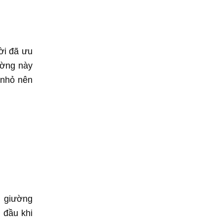
ời đã ưu
ường này
 nhỏ nên
u giường
 đầu khi