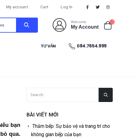
My account
Cart
Log In
Welcome
My Account
084.7654.999
TƯ VẤN
BÀI VIẾT MỚI
 Nếu bạn
Thảm bếp: Sự bảo vệ và trang trí cho
 bỏ qua.
không gian bếp của bạn