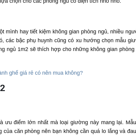
lựa chọn cho các phòng ngủ có diện tích nhỏ nhỏ.
ột mình hay tiết kiệm không gian phòng ngủ, nhiều ngư
ó, các bậc phụ huynh cũng có xu hướng chọn mẫu gi
ường ngủ 1m2 sẽ thích hợp cho những không gian phòng
ành ghế giá rẻ có nên mua không?
m2
 là ưu điểm lớn nhất mà loại giường này mang lại. Mẫ
ng của căn phòng nên bạn không cần quá lo lắng và đau