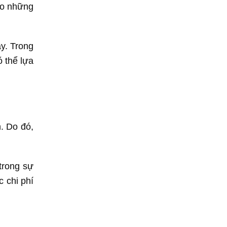
ho những
y. Trong
ó thể lựa
. Do đó,
trong sự
c chi phí