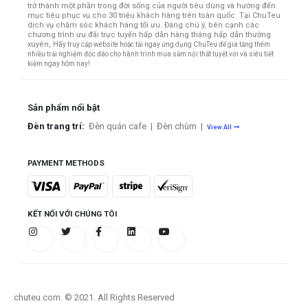
trở thành một phần trong đời sống của người tiêu dùng và hướng đến
mục tiêu phục vụ cho 30 triệu khách hàng trên toàn quốc.
Tại ChuTeu
dịch vụ chăm sóc khách hàng tối ưu. Đáng chú ý, bên cạnh các
chương trình ưu đãi trực tuyến hấp dẫn hàng tháng hấp dẫn thường
xuyên,
Hãy truy cập website hoặc tải ngay ứng dụng ChuTeu để gia tăng thêm
nhiều trải nghiệm độc đáo cho hành trình mua sắm nội thất tuyệt vời và siêu tiết
kiệm ngay hôm nay!
Sản phẩm nổi bật
Đèn trang trí:
Đèn quán cafe
|
Đèn chùm
|
View All
PAYMENT METHODS
KẾT NỐI VỚI CHÚNG TÔI
chuteu.com. © 2021. All Rights Reserved