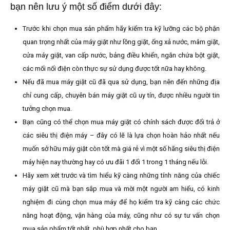
bạn nên lưu ý một số điểm dưới đây:
Trước khi chọn mua sản phẩm hãy kiểm tra kỹ lưỡng các bộ phận
quan trọng nhất của máy giặt như lồng giặt, ống xả nước, mâm giặt,
cửa máy giặt, van cấp nước, bảng điều khiển, ngăn chứa bột giặt,
các mối nối điện còn thực sự sử dụng được tốt nữa hay không.
Nếu đã mua máy giặt cũ đã qua sử dụng, bạn nên đến những địa
chỉ cung cấp, chuyên bán máy giặt cũ uy tín, được nhiều người tin
tưởng chọn mua.
Bạn cũng có thể chọn mua máy giặt có chính sách được đổi trả ở
các siêu thị điện máy – đây có lẽ là lựa chọn hoàn hảo nhất nếu
muốn sở hữu máy giặt còn tốt mà giá rẻ vì một số hãng siêu thị điện
máy hiện nay thường hay có ưu đãi 1 đổi 1 trong 1 tháng nếu lỗi.
Hãy xem xét trước và tìm hiểu kỹ càng những tính năng của chiếc
máy giặt cũ mà bạn sắp mua và mời một người am hiểu, có kinh
nghiệm đi cùng chọn mua máy để họ kiểm tra kỹ càng các chức
năng hoạt động, vận hàng của máy, cũng như có sự tư vấn chọn
mua sản phẩm tốt nhất, phù hợp nhất cho bạn.