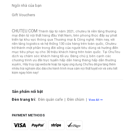
Ngôi nhà của bạn
Gift Vouchers
CHUTEU.COM
Thành lập từ năm 2021, chuteu là nền tảng thương
mại điện tử nội thất hàng đầu Việt Nam, tiên phong thúc đẩy sự phát
triển tại khu vực thông qua Thương mại & Công nghệ. Hiện nay, với
nền tảng logistics và hệ thống 130 cửa hàng trên toàn quốc, Chuteu
trở thành một phần trong đời sống của người tiêu dùng và hướng đến
mục tiêu phục vụ cho 30 triệu khách hàng trên toàn quốc.
Tại ChuTeu
dịch vụ chăm sóc khách hàng tối ưu. Đáng chú ý, bên cạnh các
chương trình ưu đãi trực tuyến hấp dẫn hàng tháng hấp dẫn thường
xuyên,
Hãy truy cập website hoặc tải ngay ứng dụng ChuTeu để gia tăng thêm
nhiều trải nghiệm độc đáo cho hành trình mua sắm nội thất tuyệt vời và siêu tiết
kiệm ngay hôm nay!
Sản phẩm nổi bật
Đèn trang trí:
Đèn quán cafe
|
Đèn chùm
|
View All
PAYMENT METHODS