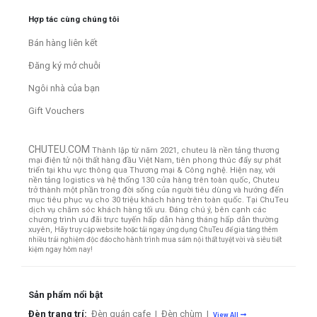
Hợp tác cùng chúng tôi
Bán hàng liên kết
Đăng ký mở chuỗi
Ngôi nhà của bạn
Gift Vouchers
CHUTEU.COM
Thành lập từ năm 2021, chuteu là nền tảng thương
mại điện tử nội thất hàng đầu Việt Nam, tiên phong thúc đẩy sự phát
triển tại khu vực thông qua Thương mại & Công nghệ. Hiện nay, với
nền tảng logistics và hệ thống 130 cửa hàng trên toàn quốc, Chuteu
trở thành một phần trong đời sống của người tiêu dùng và hướng đến
mục tiêu phục vụ cho 30 triệu khách hàng trên toàn quốc.
Tại ChuTeu
dịch vụ chăm sóc khách hàng tối ưu. Đáng chú ý, bên cạnh các
chương trình ưu đãi trực tuyến hấp dẫn hàng tháng hấp dẫn thường
xuyên,
Hãy truy cập website hoặc tải ngay ứng dụng ChuTeu để gia tăng thêm
nhiều trải nghiệm độc đáo cho hành trình mua sắm nội thất tuyệt vời và siêu tiết
kiệm ngay hôm nay!
Sản phẩm nổi bật
Đèn trang trí:
Đèn quán cafe
|
Đèn chùm
|
View All