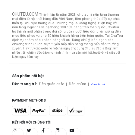
CHUTEU.COM
Thành lập từ năm 2021, chuteu là nền tảng thương
mại điện tử nội thất hàng đầu Việt Nam, tiên phong thúc đẩy sự phát
triển tại khu vực thông qua Thương mại & Công nghệ. Hiện nay, với
nền tảng logistics và hệ thống 130 cửa hàng trên toàn quốc, Chuteu
trở thành một phần trong đời sống của người tiêu dùng và hướng đến
mục tiêu phục vụ cho 30 triệu khách hàng trên toàn quốc.
Tại ChuTeu
dịch vụ chăm sóc khách hàng tối ưu. Đáng chú ý, bên cạnh các
chương trình ưu đãi trực tuyến hấp dẫn hàng tháng hấp dẫn thường
xuyên,
Hãy truy cập website hoặc tải ngay ứng dụng ChuTeu để gia tăng thêm
nhiều trải nghiệm độc đáo cho hành trình mua sắm nội thất tuyệt vời và siêu tiết
kiệm ngay hôm nay!
Sản phẩm nổi bật
Đèn trang trí:
Đèn quán cafe
|
Đèn chùm
|
View All
PAYMENT METHODS
KẾT NỐI VỚI CHÚNG TÔI