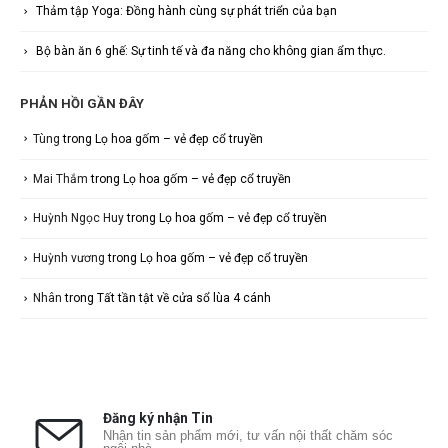
Thảm tập Yoga: Đồng hành cùng sự phát triển của bạn
Bộ bàn ăn 6 ghế: Sự tinh tế và đa năng cho không gian ẩm thực.
PHẢN HỒI GẦN ĐÂY
Tùng
trong
Lọ hoa gốm – vẻ đẹp cổ truyền
Mai Thắm
trong
Lọ hoa gốm – vẻ đẹp cổ truyền
Huỳnh Ngọc Huy
trong
Lọ hoa gốm – vẻ đẹp cổ truyền
Huỳnh vương
trong
Lọ hoa gốm – vẻ đẹp cổ truyền
Nhân
trong
Tất tần tật về cửa sổ lùa 4 cánh
Đăng ký nhận Tin
Nhận tin sản phẩm mới, tư vấn nội thất chăm sóc