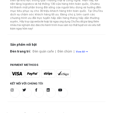
triển tại khu vực thông qua Thương mại & Công nghệ. Hiện nay, với
nền tảng logistics và hệ thống 130 cửa hàng trên toàn quốc, Chuteu
trở thành một phần trong đời sống của người tiêu dùng và hướng đến
mục tiêu phục vụ cho 30 triệu khách hàng trên toàn quốc.
Tại ChuTeu
dịch vụ chăm sóc khách hàng tối ưu. Đáng chú ý, bên cạnh các
chương trình ưu đãi trực tuyến hấp dẫn hàng tháng hấp dẫn thường
xuyên,
Hãy truy cập website hoặc tải ngay ứng dụng ChuTeu để gia tăng thêm
nhiều trải nghiệm độc đáo cho hành trình mua sắm nội thất tuyệt vời và siêu tiết
kiệm ngay hôm nay!
Sản phẩm nổi bật
Đèn trang trí:
Đèn quán cafe
|
Đèn chùm
|
View All
PAYMENT METHODS
KẾT NỐI VỚI CHÚNG TÔI