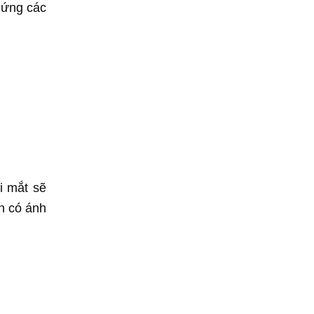
 ứng các
i mắt sẽ
èn có ánh