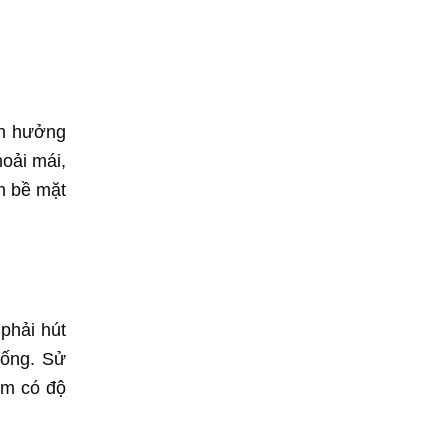
nh hưởng
hoải mái,
ên bề mặt
 phải hút
uống. Sử
ểm có độ