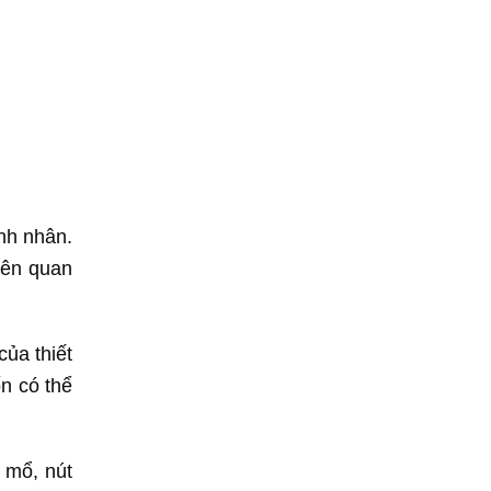
nh nhân.
iên quan
ủa thiết
n có thể
 mổ, nút