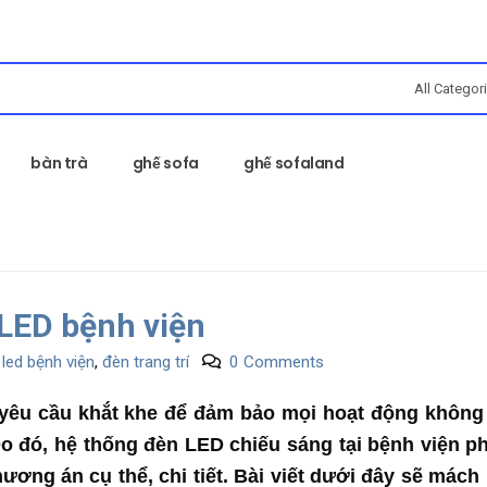
bàn trà
ghế sofa
ghế sofaland
 LED bệnh viện
led bệnh viện
,
đèn trang trí
0 Comments
yêu cầu khắt khe để đảm bảo mọi hoạt động không 
o đó, hệ thống đèn LED chiếu sáng tại bệnh viện p
ơng án cụ thể, chi tiết. Bài viết dưới đây sẽ mách