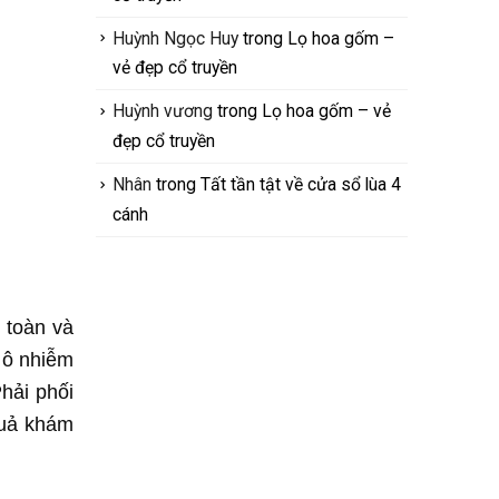
Huỳnh Ngọc Huy
trong
Lọ hoa gốm –
vẻ đẹp cổ truyền
Huỳnh vương
trong
Lọ hoa gốm – vẻ
đẹp cổ truyền
Nhân
trong
Tất tần tật về cửa sổ lùa 4
cánh
 toàn và
g ô nhiễm
hải phối
quả khám