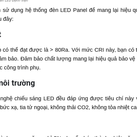
đèn LED bệnh viện
n sử dụng hệ thống đèn LED Panel để mang lại hiệu q
u đây:
t
o có thể đạt được là > 80Ra. Với mức CRI này, bạn có 
đảm bảo. Đảm bảo chất lượng mang lại hiệu quả bảo vệ 
c công trình phụ.
môi trường
g nghệ chiếu sáng LED đều đáp ứng được tiêu chí này 
 bức xạ, tia tử ngoại, không thải CO2, không tỏa nhiệt c