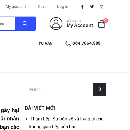
My account
Cart
Log In
Welcome
My Account
084.7654.999
TƯ VẤN
BÀI VIẾT MỚI
gây hại
hải nhận
Thảm bếp: Sự bảo vệ và trang trí cho
không gian bếp của bạn
 bạn các