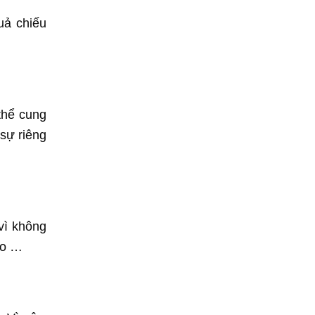
uả chiếu
thể cung
sự riêng
vì không
ao …