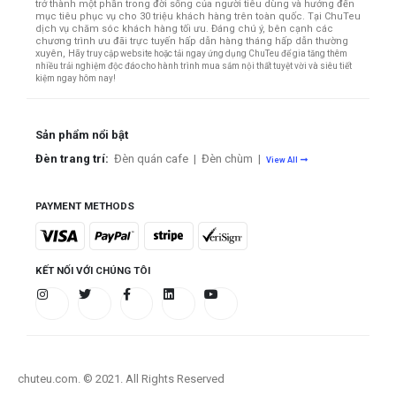
trở thành một phần trong đời sống của người tiêu dùng và hướng đến
mục tiêu phục vụ cho 30 triệu khách hàng trên toàn quốc.
Tại ChuTeu
dịch vụ chăm sóc khách hàng tối ưu. Đáng chú ý, bên cạnh các
chương trình ưu đãi trực tuyến hấp dẫn hàng tháng hấp dẫn thường
xuyên,
Hãy truy cập website hoặc tải ngay ứng dụng ChuTeu để gia tăng thêm
nhiều trải nghiệm độc đáo cho hành trình mua sắm nội thất tuyệt vời và siêu tiết
kiệm ngay hôm nay!
Sản phẩm nổi bật
Đèn trang trí:
Đèn quán cafe
|
Đèn chùm
|
View All
PAYMENT METHODS
KẾT NỐI VỚI CHÚNG TÔI
chuteu.com. © 2021. All Rights Reserved