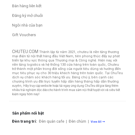
Bán hàng liên kết
Đăng ký mở chuỗi
Ngôi nhà của bạn
Gift Vouchers
CHUTEU.COM
Thành lập từ năm 2021, chuteu là nền tảng thương
mại điện tử nội thất hàng đầu Việt Nam, tiên phong thúc đẩy sự phát
triển tại khu vực thông qua Thương mại & Công nghệ. Hiện nay, với
nền tảng logistics và hệ thống 130 cửa hàng trên toàn quốc, Chuteu
trở thành một phần trong đời sống của người tiêu dùng và hướng đến
mục tiêu phục vụ cho 30 triệu khách hàng trên toàn quốc.
Tại ChuTeu
dịch vụ chăm sóc khách hàng tối ưu. Đáng chú ý, bên cạnh các
chương trình ưu đãi trực tuyến hấp dẫn hàng tháng hấp dẫn thường
xuyên,
Hãy truy cập website hoặc tải ngay ứng dụng ChuTeu để gia tăng thêm
nhiều trải nghiệm độc đáo cho hành trình mua sắm nội thất tuyệt vời và siêu tiết
kiệm ngay hôm nay!
Sản phẩm nổi bật
Đèn trang trí:
Đèn quán cafe
|
Đèn chùm
|
View All