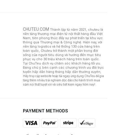
CHUTEU.COM
Thành lập từ năm 2021, chuteu là
nền tảng thương mại điện tử nội thất hàng đầu Việt
Nam, tiên phong thúc đẩy sự phát triển tại khu vực
thông qua Thương mại & Công nghệ. Hiện nay, với
nền tảng logistics và hệ thống 130 cửa hàng trên
toàn quốc, Chuteu trở thành một phần trong đời
sống của người tiêu dùng và hướng đến mục tiêu
phục vụ cho 30 triệu khách hàng trên toàn quốc.
Tại ChuTeu dịch vụ chăm sóc khách hàng tối ưu.
Đáng chú ý, bên cạnh các chương trình ưu đãi trực
tuyến hấp dẫn hàng tháng hấp dẫn thường xuyên,
Hãy truy cập website hoặc tải ngay ứng dụng ChuTeu để gia
tăng thêm nhiều trải nghiệm độc đáo cho hành trình mua
sắm nội thất tuyệt vời và siêu tiết kiệm ngay hôm nay!
PAYMENT METHODS