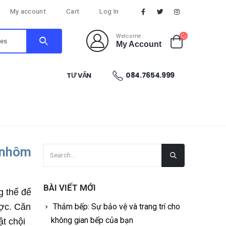
My account
Cart
Log In
Welcome
My Account
084.7654.999
TƯ VẤN
 nhôm
BÀI VIẾT MỚI
g thể để
ược. Căn
Thảm bếp: Sự bảo vệ và trang trí cho
không gian bếp của bạn
ật chội