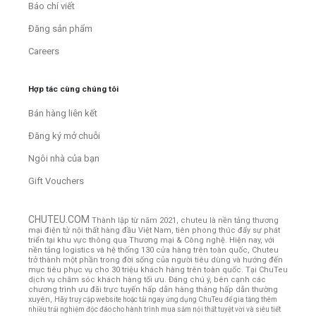
Báo chí viết
Đăng sản phẩm
Careers
Hợp tác cùng chúng tôi
Bán hàng liên kết
Đăng ký mở chuỗi
Ngôi nhà của bạn
Gift Vouchers
CHUTEU.COM
Thành lập từ năm 2021, chuteu là nền tảng thương
mại điện tử nội thất hàng đầu Việt Nam, tiên phong thúc đẩy sự phát
triển tại khu vực thông qua Thương mại & Công nghệ. Hiện nay, với
nền tảng logistics và hệ thống 130 cửa hàng trên toàn quốc, Chuteu
trở thành một phần trong đời sống của người tiêu dùng và hướng đến
mục tiêu phục vụ cho 30 triệu khách hàng trên toàn quốc.
Tại ChuTeu
dịch vụ chăm sóc khách hàng tối ưu. Đáng chú ý, bên cạnh các
chương trình ưu đãi trực tuyến hấp dẫn hàng tháng hấp dẫn thường
xuyên,
Hãy truy cập website hoặc tải ngay ứng dụng ChuTeu để gia tăng thêm
nhiều trải nghiệm độc đáo cho hành trình mua sắm nội thất tuyệt vời và siêu tiết