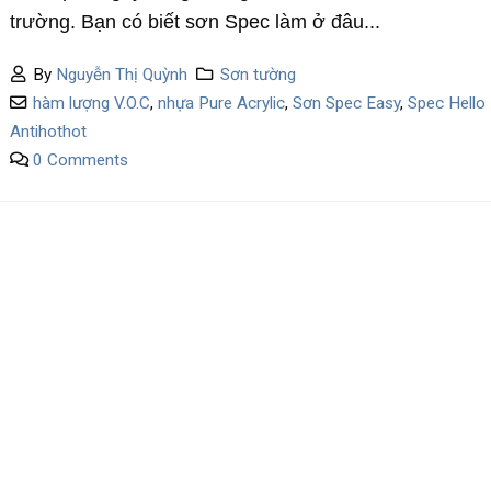
trường. Bạn có biết sơn Spec làm ở đâu...
By
Nguyễn Thị Quỳnh
Sơn tường
hàm lượng V.O.C
,
nhựa Pure Acrylic
,
Sơn Spec Easy
,
Spec Hello
Antihothot
0 Comments