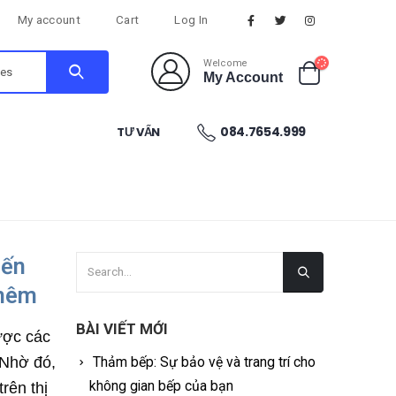
My account
Cart
Log In
Welcome
My Account
084.7654.999
TƯ VẤN
iến
thêm
BÀI VIẾT MỚI
được các
. Nhờ đó,
Thảm bếp: Sự bảo vệ và trang trí cho
không gian bếp của bạn
rên thị