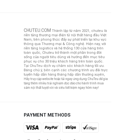
CHUTEU.COM
Thành lập từ năm 2021, chuteu là
nền tảng thương mại điện tử nội thất hàng đầu Việt
Nam, tiên phong thúc đẩy sự phát triển tại khu vực
thông qua Thương mại & Công nghệ. Hiện nay, với
nền tảng logistics và hệ thống 130 cửa hàng trên
toàn quốc, Chuteu trở thành một phần trong đời
sống của người tiêu dùng và hướng đến mục tiêu
phục vụ cho 30 triệu khách hàng trên toàn quốc.
Tại ChuTeu dịch vụ chăm sóc khách hàng tối ưu.
Đáng chú ý, bên cạnh các chương trình ưu đãi trực
tuyến hấp dẫn hàng tháng hấp dẫn thường xuyên,
Hãy truy cập website hoặc tải ngay ứng dụng ChuTeu để gia
tăng thêm nhiều trải nghiệm độc đáo cho hành trình mua
sắm nội thất tuyệt vời và siêu tiết kiệm ngay hôm nay!
PAYMENT METHODS