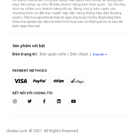
trở thành một phần trong đời sống của người tiêu dùng và hướng đến
mục tiêu phục vụ cho 30 triệu khách hàng trên toàn quốc.
Tại ChuTeu
dịch vụ chăm sóc khách hàng tối ưu. Đáng chú ý, bên cạnh các
chương trình ưu đãi trực tuyến hấp dẫn hàng tháng hấp dẫn thường
xuyên,
Hãy truy cập website hoặc tải ngay ứng dụng ChuTeu để gia tăng thêm
nhiều trải nghiệm độc đáo cho hành trình mua sắm nội thất tuyệt vời và siêu tiết
kiệm ngay hôm nay!
Sản phẩm nổi bật
Đèn trang trí:
Đèn quán cafe
|
Đèn chùm
|
View All
PAYMENT METHODS
KẾT NỐI VỚI CHÚNG TÔI
chuteu.com. © 2021. All Rights Reserved