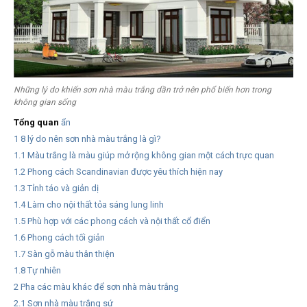
Những lý do khiến sơn nhà màu trắng dần trở nên phổ biến hơn trong
không gian sống
Tổng quan
ẩn
1
8 lý do nên sơn nhà màu trắng là gì?
1.1
Màu trắng là màu giúp mở rộng không gian một cách trực quan
1.2
Phong cách Scandinavian được yêu thích hiện nay
1.3
Tỉnh táo và giản dị
1.4
Làm cho nội thất tỏa sáng lung linh
1.5
Phù hợp với các phong cách và nội thất cổ điển
1.6
Phong cách tối giản
1.7
Sàn gỗ màu thân thiện
1.8
Tự nhiên
2
Pha các màu khác để sơn nhà màu trắng
2.1
Sơn nhà màu trắng sứ