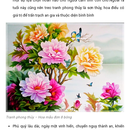
một sự lựa chọn hoàn hảo cho người cầm tinh con chó.Ngoài ra
tuổi này cũng nên treo tranh phong thủy là sơn thủy, hoa điểu có
giá trị để trấn trạch an gia và thuộc diện bình bình
Tranh phong thủy – Hoa mẫu đơn 8 bông
Phú quý lâu dài, ngày một vinh hiển, chuyển nguy thành an, khiến