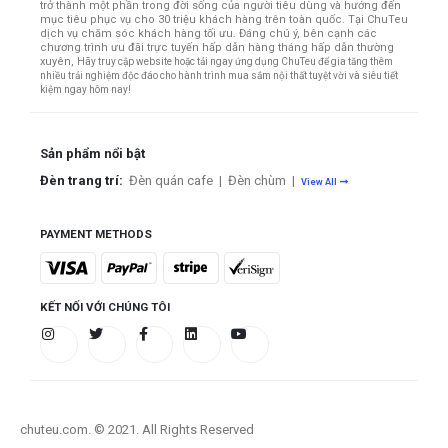
trở thành một phần trong đời sống của người tiêu dùng và hướng đến
mục tiêu phục vụ cho 30 triệu khách hàng trên toàn quốc.
Tại ChuTeu
dịch vụ chăm sóc khách hàng tối ưu. Đáng chú ý, bên cạnh các
chương trình ưu đãi trực tuyến hấp dẫn hàng tháng hấp dẫn thường
xuyên,
Hãy truy cập website hoặc tải ngay ứng dụng ChuTeu để gia tăng thêm
nhiều trải nghiệm độc đáo cho hành trình mua sắm nội thất tuyệt vời và siêu tiết
kiệm ngay hôm nay!
Sản phẩm nổi bật
Đèn trang trí:
Đèn quán cafe
|
Đèn chùm
|
View All
PAYMENT METHODS
KẾT NỐI VỚI CHÚNG TÔI
chuteu.com. © 2021. All Rights Reserved