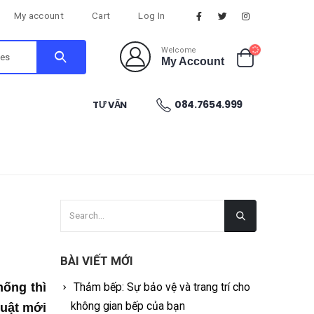
My account
Cart
Log In
Welcome
My Account
084.7654.999
TƯ VẤN
BÀI VIẾT MỚI
hống thì
Thảm bếp: Sự bảo vệ và trang trí cho
không gian bếp của bạn
huật mới