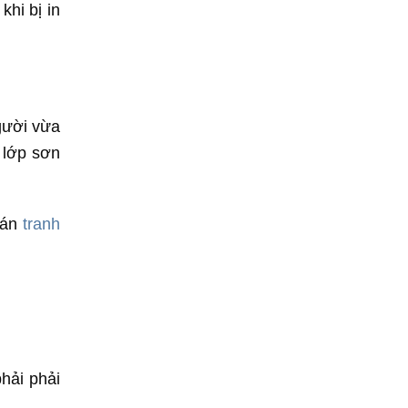
khi bị in
gười vừa
 lớp sơn
dán
tranh
hải phải