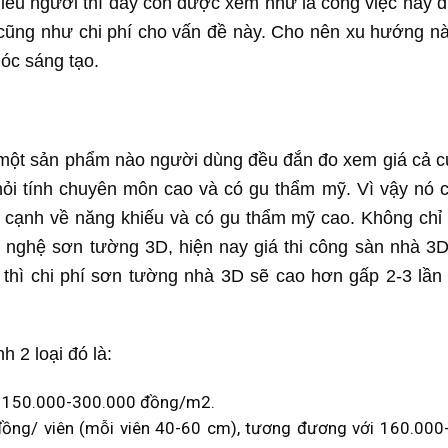
hiều người thì đây còn được xem như là công việc này 
 cũng như chi phí cho vấn đề này. Cho nên xu hướng nà
óc sáng tạo.
n một sản phẩm nào người dùng đều đắn đo xem giá cả c
 hỏi tính chuyên môn cao và có gu thẩm mỹ. Vì vậy nó 
 cạnh về năng khiếu và có gu thẩm mỹ cao. Không chỉ v
g nghệ sơn tường 3D, hiện nay giá thi công sàn nhà 3
g thì chi phí sơn tường nhà 3D sẽ cao hơn gấp 2-3 lần 
 2 loại đó là:
g 150.000-300.000 đồng/m2.
ồng/ viên (mỗi viên 40-60 cm), tương đương với 160.000