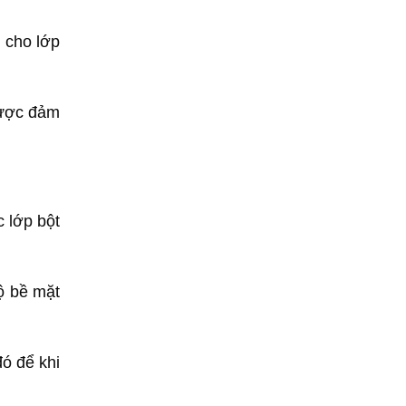
 cho lớp
được đảm
c lớp bột
ộ bề mặt
đó để khi