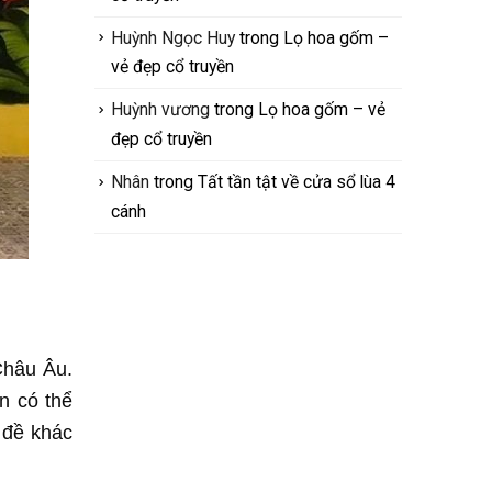
Huỳnh Ngọc Huy
trong
Lọ hoa gốm –
vẻ đẹp cổ truyền
Huỳnh vương
trong
Lọ hoa gốm – vẻ
đẹp cổ truyền
Nhân
trong
Tất tần tật về cửa sổ lùa 4
cánh
Châu Âu.
n có thể
 đề khác