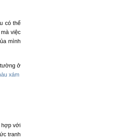
u có thể
 mà việc
của mình
 tường ở
màu xám
 hợp với
ức tranh