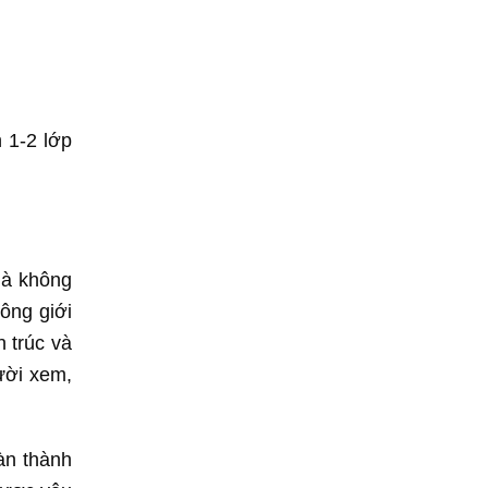
 1-2 lớp
là không
ông giới
 trúc và
ười xem,
àn thành