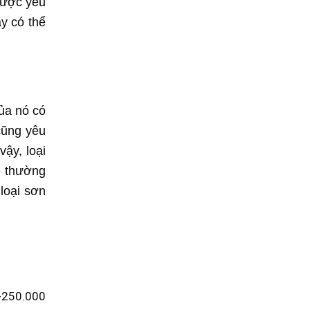
được yêu
y có thể
ủa nó có
cũng yêu
ậy, loại
D thường
loại sơn
-250.000