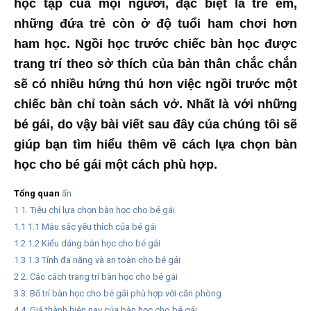
học tập của mọi người, đặc biệt là trẻ em,
những đứa trẻ còn ở độ tuổi ham chơi hơn
ham học. Ngồi học trước chiếc bàn học được
trang trí theo sở thích của bản thân chắc chắn
sẽ có nhiều hứng thú hơn việc ngồi trước một
chiếc bàn chỉ toàn sách vở. Nhất là với những
bé gái, do vậy bài viết sau đây của chúng tôi sẽ
giúp bạn tìm hiểu thêm về cách lựa chọn bàn
học cho bé gái một cách phù hợp.
Tổng quan
ẩn
1
1. Tiêu chí lựa chọn bàn học cho bé gái
1.1
1.1 Màu sắc yêu thích của bé gái
1.2
1.2 Kiểu dáng bàn học cho bé gái
1.3
1.3 Tính đa năng và an toàn cho bé gái
2
2. Các cách trang trí bàn học cho bé gái
3
3. Bố trí bàn học cho bé gái phù hợp với căn phòng
4
4. Giá thành hiện nay của bàn học cho bé gái