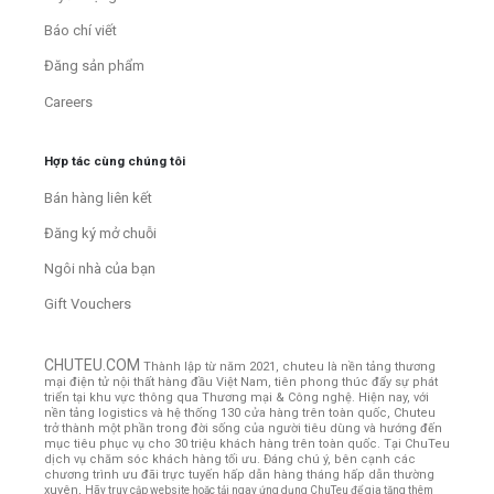
Báo chí viết
Đăng sản phẩm
Careers
Hợp tác cùng chúng tôi
Bán hàng liên kết
Đăng ký mở chuỗi
Ngôi nhà của bạn
Gift Vouchers
CHUTEU.COM
Thành lập từ năm 2021, chuteu là nền tảng thương
mại điện tử nội thất hàng đầu Việt Nam, tiên phong thúc đẩy sự phát
triển tại khu vực thông qua Thương mại & Công nghệ. Hiện nay, với
nền tảng logistics và hệ thống 130 cửa hàng trên toàn quốc, Chuteu
trở thành một phần trong đời sống của người tiêu dùng và hướng đến
mục tiêu phục vụ cho 30 triệu khách hàng trên toàn quốc.
Tại ChuTeu
dịch vụ chăm sóc khách hàng tối ưu. Đáng chú ý, bên cạnh các
chương trình ưu đãi trực tuyến hấp dẫn hàng tháng hấp dẫn thường
xuyên,
Hãy truy cập website hoặc tải ngay ứng dụng ChuTeu để gia tăng thêm