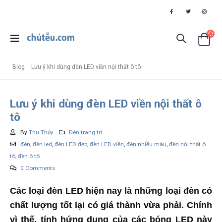
Blog
Lưu ý khi dùng đèn LED viền nội thất ô tô
Lưu ý khi dùng đèn LED viền nội thất ô
tô
By
Thu Thủy
Đèn trang trí
đèn
,
đèn led
,
đèn LED đẹp
,
đèn LED viền
,
đèn nhiều màu
,
đèn nội thất ô
tô
,
đèn ô tô
0 Comments
Các loại đèn LED hiện nay là những loại đèn có
chất lượng tốt lại có giá thành vừa phải. Chính
vì thế, tính hứng dụng của các bóng LED này