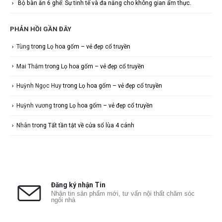
Bộ bàn ăn 6 ghế: Sự tinh tế và đa năng cho không gian ẩm thực.
PHẢN HỒI GẦN ĐÂY
Tùng
trong
Lọ hoa gốm – vẻ đẹp cổ truyền
Mai Thắm
trong
Lọ hoa gốm – vẻ đẹp cổ truyền
Huỳnh Ngọc Huy
trong
Lọ hoa gốm – vẻ đẹp cổ truyền
Huỳnh vương
trong
Lọ hoa gốm – vẻ đẹp cổ truyền
Nhân
trong
Tất tần tật về cửa sổ lùa 4 cánh
Đăng ký nhận Tin
Nhận tin sản phẩm mới, tư vấn nội thất chăm sóc
ngôi nhà