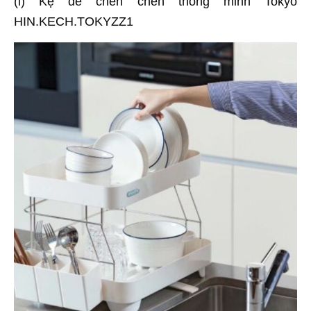
(i) Kệ để chén chén thông minh Tokyo
HIN.KECH.TOKYZZ1