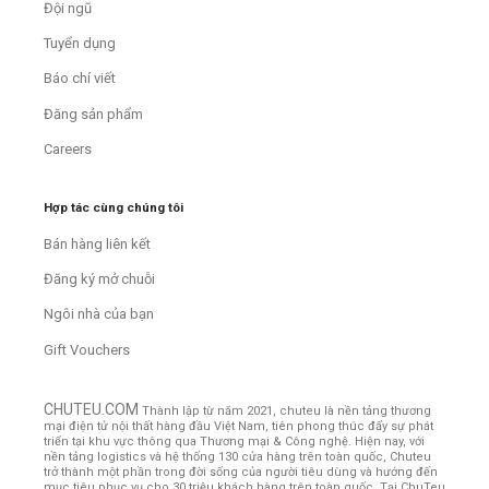
Đội ngũ
Tuyển dụng
Báo chí viết
Đăng sản phẩm
Careers
Hợp tác cùng chúng tôi
Bán hàng liên kết
Đăng ký mở chuỗi
Ngôi nhà của bạn
Gift Vouchers
CHUTEU.COM
Thành lập từ năm 2021, chuteu là nền tảng thương
mại điện tử nội thất hàng đầu Việt Nam, tiên phong thúc đẩy sự phát
triển tại khu vực thông qua Thương mại & Công nghệ. Hiện nay, với
nền tảng logistics và hệ thống 130 cửa hàng trên toàn quốc, Chuteu
trở thành một phần trong đời sống của người tiêu dùng và hướng đến
mục tiêu phục vụ cho 30 triệu khách hàng trên toàn quốc.
Tại ChuTeu