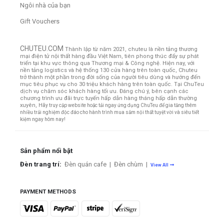
Ngôi nhà của bạn
Gift Vouchers
CHUTEU.COM
Thành lập từ năm 2021, chuteu là nền tảng thương
mại điện tử nội thất hàng đầu Việt Nam, tiên phong thúc đẩy sự phát
triển tại khu vực thông qua Thương mại & Công nghệ. Hiện nay, với
nền tảng logistics và hệ thống 130 cửa hàng trên toàn quốc, Chuteu
trở thành một phần trong đời sống của người tiêu dùng và hướng đến
mục tiêu phục vụ cho 30 triệu khách hàng trên toàn quốc.
Tại ChuTeu
dịch vụ chăm sóc khách hàng tối ưu. Đáng chú ý, bên cạnh các
chương trình ưu đãi trực tuyến hấp dẫn hàng tháng hấp dẫn thường
xuyên,
Hãy truy cập website hoặc tải ngay ứng dụng ChuTeu để gia tăng thêm
nhiều trải nghiệm độc đáo cho hành trình mua sắm nội thất tuyệt vời và siêu tiết
kiệm ngay hôm nay!
Sản phẩm nổi bật
Đèn trang trí:
Đèn quán cafe
|
Đèn chùm
|
View All
PAYMENT METHODS