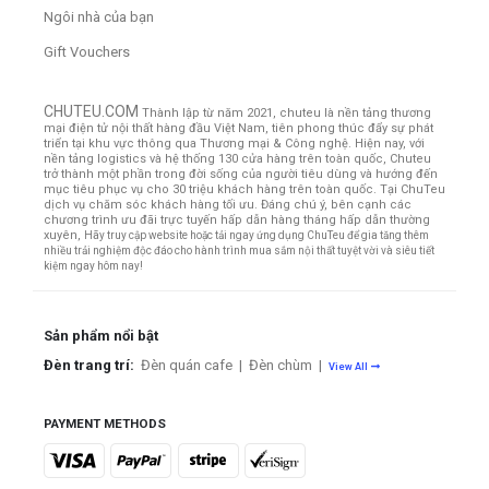
Ngôi nhà của bạn
Gift Vouchers
CHUTEU.COM
Thành lập từ năm 2021, chuteu là nền tảng thương
mại điện tử nội thất hàng đầu Việt Nam, tiên phong thúc đẩy sự phát
triển tại khu vực thông qua Thương mại & Công nghệ. Hiện nay, với
nền tảng logistics và hệ thống 130 cửa hàng trên toàn quốc, Chuteu
trở thành một phần trong đời sống của người tiêu dùng và hướng đến
mục tiêu phục vụ cho 30 triệu khách hàng trên toàn quốc.
Tại ChuTeu
dịch vụ chăm sóc khách hàng tối ưu. Đáng chú ý, bên cạnh các
chương trình ưu đãi trực tuyến hấp dẫn hàng tháng hấp dẫn thường
xuyên,
Hãy truy cập website hoặc tải ngay ứng dụng ChuTeu để gia tăng thêm
nhiều trải nghiệm độc đáo cho hành trình mua sắm nội thất tuyệt vời và siêu tiết
kiệm ngay hôm nay!
Sản phẩm nổi bật
Đèn trang trí:
Đèn quán cafe
|
Đèn chùm
|
View All
PAYMENT METHODS