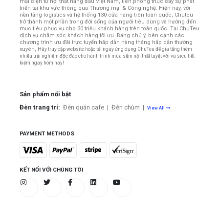
mại điện tử nội thất hàng đầu Việt Nam, tiên phong thúc đẩy sự phát
triển tại khu vực thông qua Thương mại & Công nghệ. Hiện nay, với
nền tảng logistics và hệ thống 130 cửa hàng trên toàn quốc, Chuteu
trở thành một phần trong đời sống của người tiêu dùng và hướng đến
mục tiêu phục vụ cho 30 triệu khách hàng trên toàn quốc.
Tại ChuTeu
dịch vụ chăm sóc khách hàng tối ưu. Đáng chú ý, bên cạnh các
chương trình ưu đãi trực tuyến hấp dẫn hàng tháng hấp dẫn thường
xuyên,
Hãy truy cập website hoặc tải ngay ứng dụng ChuTeu để gia tăng thêm
nhiều trải nghiệm độc đáo cho hành trình mua sắm nội thất tuyệt vời và siêu tiết
kiệm ngay hôm nay!
Sản phẩm nổi bật
Đèn trang trí:
Đèn quán cafe
|
Đèn chùm
|
View All
PAYMENT METHODS
KẾT NỐI VỚI CHÚNG TÔI