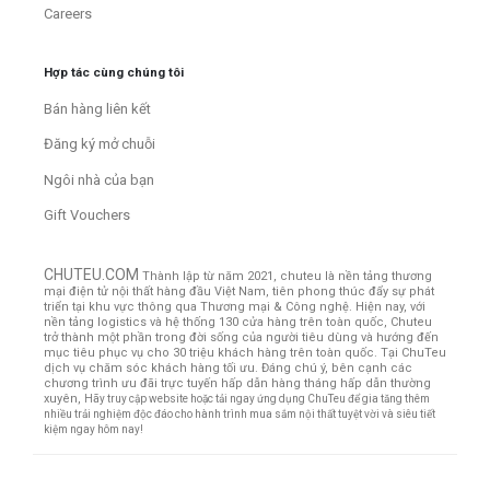
Careers
Hợp tác cùng chúng tôi
Bán hàng liên kết
Đăng ký mở chuỗi
Ngôi nhà của bạn
Gift Vouchers
CHUTEU.COM
Thành lập từ năm 2021, chuteu là nền tảng thương
mại điện tử nội thất hàng đầu Việt Nam, tiên phong thúc đẩy sự phát
triển tại khu vực thông qua Thương mại & Công nghệ. Hiện nay, với
nền tảng logistics và hệ thống 130 cửa hàng trên toàn quốc, Chuteu
trở thành một phần trong đời sống của người tiêu dùng và hướng đến
mục tiêu phục vụ cho 30 triệu khách hàng trên toàn quốc.
Tại ChuTeu
dịch vụ chăm sóc khách hàng tối ưu. Đáng chú ý, bên cạnh các
chương trình ưu đãi trực tuyến hấp dẫn hàng tháng hấp dẫn thường
xuyên,
Hãy truy cập website hoặc tải ngay ứng dụng ChuTeu để gia tăng thêm
nhiều trải nghiệm độc đáo cho hành trình mua sắm nội thất tuyệt vời và siêu tiết
kiệm ngay hôm nay!