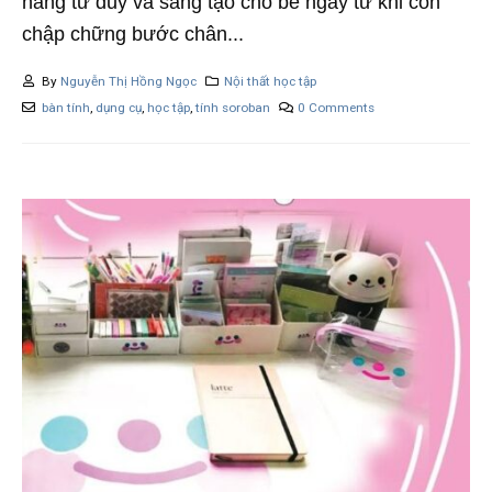
năng tư duy và sáng tạo cho bé ngay từ khi còn
chập chững bước chân...
By
Nguyễn Thị Hồng Ngọc
Nội thất học tập
bàn tính
,
dụng cụ
,
học tập
,
tính soroban
0 Comments