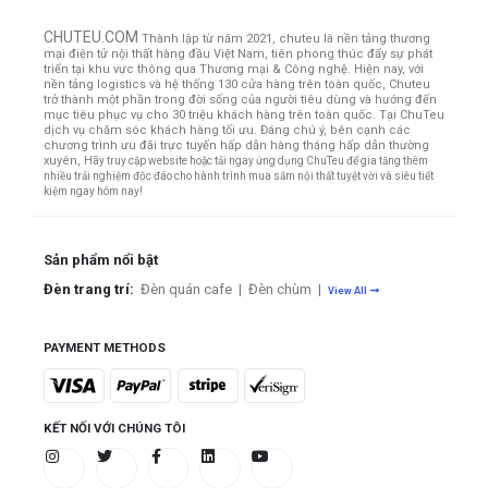
CHUTEU.COM
Thành lập từ năm 2021, chuteu là nền tảng thương
mại điện tử nội thất hàng đầu Việt Nam, tiên phong thúc đẩy sự phát
triển tại khu vực thông qua Thương mại & Công nghệ. Hiện nay, với
nền tảng logistics và hệ thống 130 cửa hàng trên toàn quốc, Chuteu
trở thành một phần trong đời sống của người tiêu dùng và hướng đến
mục tiêu phục vụ cho 30 triệu khách hàng trên toàn quốc.
Tại ChuTeu
dịch vụ chăm sóc khách hàng tối ưu. Đáng chú ý, bên cạnh các
chương trình ưu đãi trực tuyến hấp dẫn hàng tháng hấp dẫn thường
xuyên,
Hãy truy cập website hoặc tải ngay ứng dụng ChuTeu để gia tăng thêm
nhiều trải nghiệm độc đáo cho hành trình mua sắm nội thất tuyệt vời và siêu tiết
kiệm ngay hôm nay!
Sản phẩm nổi bật
Đèn trang trí:
Đèn quán cafe
|
Đèn chùm
|
View All
PAYMENT METHODS
KẾT NỐI VỚI CHÚNG TÔI